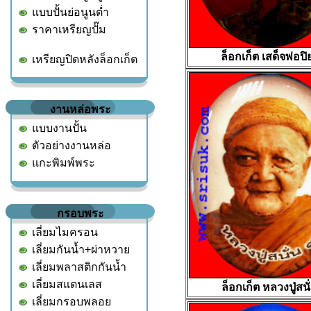
แบบปั้นย่อนูนต่ำ
ราคาเหรียญปั๊ม
ล็อกเก็ต เสด็จพ่อปิ
เหรียญปิดหลังล็อกเก็ต
งานหล่อพระ
แบบงานปั้น
ตัวอย่างงานหล่อ
แกะพิมพ์พระ
กรอบพระ
เลี่ยมไมครอน
เลี่ยมกันน้ำ+ผ่าหวาย
เลี่ยมพลาสติกกันน้ำ
เลี่ยมสแตนเลส
ล็อกเก็ต หลวงปู่สนั
เลี่ยมกรอบพลอย