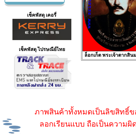
เช็คพัสดุ เคอรี่
เช็คพัสดุ ไปรษณีย์ไทย
ล็อกเก็ต พระเจ้าตากสิ
ภาพสินค้าทั้งหมดเป็นลิขสิทธิ์
ลอกเรียนแบบ ถือเป็นความ