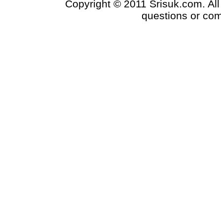
Copyright © 2011 Srisuk.com. All
questions or co