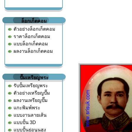
ล็อกเก็ตคอม
ตัวอย่างล็อกเก็ตคอม
ราคาล็อกเก็ตคอม
แบบล็อกเก็ตคอม
ผลงานล็อกเก็ตคอม
ปั๊มเหรียญพระ
รับปั้มเหรียญพระ
ตัวอย่างเหรียญปั๊ม
ผลงานเหรียญปั๊ม
แกะพิมพ์พระ
แบบงานลายเส้น
แบบปั้น 3D
แบบปั้นย่อนูนสูง