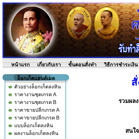
หน้าแรก
เกี่ยวกับเรา
ขั้นตอนสั่งทำ
วิธีการชำระเงิน
ล็อกเก็ตแฮนด์เมด
ส
ตัวอย่างล็อกเก็ตลงหิน
ราคางานชุดเกรด A
รวมผลงา
ราคางานชุดเกรด B
ราคาขายปลีกเกรด A
ราคาขายปลีกเกรด B
แบบล็อกเก็ตลงหิน
สนใจป
ผลงานล็อกเก็ตลงหิน