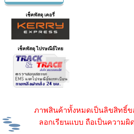
เช็คพัสดุ เคอรี่
เช็คพัสดุ ไปรษณีย์ไทย
ภาพสินค้าทั้งหมดเป็นลิขสิทธิ์
ลอกเรียนแบบ ถือเป็นความ